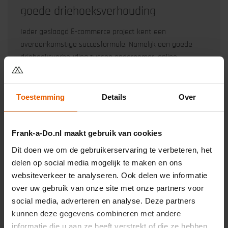
goede driehoeksverhouding
Ieder geslaagd E-commerce project kent een
overeenkomstige succesformule. Namelijk een goede
driehoeksverhouding tussen ondernemer, online
marketeer(s) en ict/webbouwer.
Algemeen
Conversie optimalisatie
Webdevelopment
Toestemming
Details
Over
Lees meer over: Dé E-commerce succesformule: een
→
Frank-a-Do.nl maakt gebruik van cookies
goede driehoeksverhouding
Dit doen we om de gebruikerservaring te verbeteren, het
delen op social media mogelijk te maken en ons
websiteverkeer te analyseren. Ook delen we informatie
over uw gebruik van onze site met onze partners voor
social media, adverteren en analyse. Deze partners
kunnen deze gegevens combineren met andere
informatie die u aan ze heeft verstrekt of die ze hebben