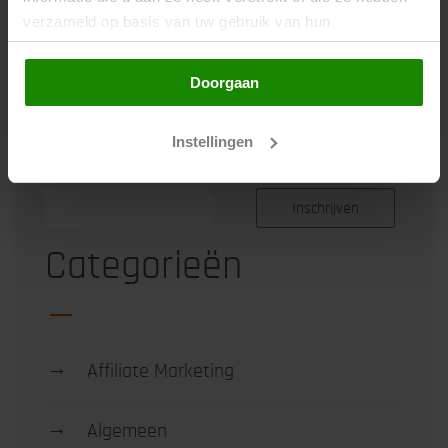
verzameld op basis van uw gebruik van hun
Schrijf je in
services. Door op de knop "Doorgaan" te klikken of
verder gebruik te maken van deze website gaat u
Doorgaan
hiermee akkoord.
Instellingen
Ontvang alle blogartikelen per mail
Categorieën
→
Affiliate Marketing
→
Algemeen