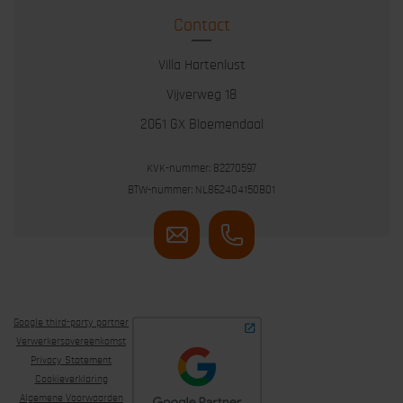
Contact
Villa Hartenlust
Vijverweg 18
2061 GX Bloemendaal
KVK-nummer: 82270597
BTW-nummer: NL862404150B01
Google third-party partner
Verwerkersovereenkomst
Privacy Statement
Cookieverklaring
Algemene Voorwaarden