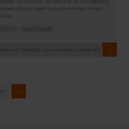
houden van conversies. De Global Site Tag is als algemene
roduceerd om in te spelen op de ontwikkelingen omtrent
ookies.
e Analytics
Google Tag Manager
→
meer over: Global Site Tag voor Analytics & Google Ads
→
len