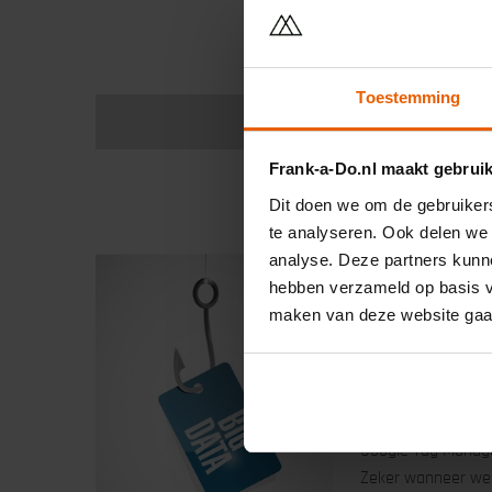
Algemeen
Google
Toestemming
Lees me
Frank-a-Do.nl maakt gebrui
Dit doen we om de gebruikers
te analyseren. Ook delen we 
analyse. Deze partners kunne
hebben verzameld op basis va
Geplaatst door
Nie
maken van deze website gaa
Hidden fie
Manager
Google Tag Manager
Zeker wanneer web