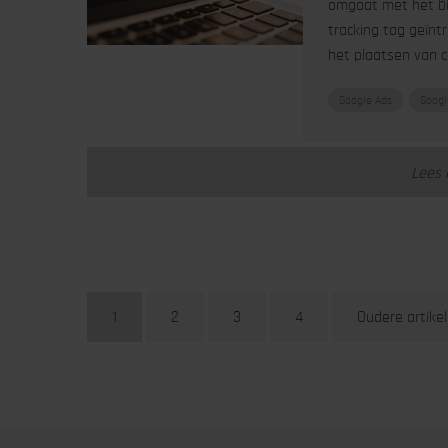
omgaat met het bij
tracking tag geïnt
het plaatsen van c
Google Ads
Googl
Lees 
1
2
3
4
Oudere artike