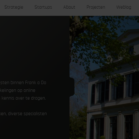
Strategie
Startups
About
Projecten
Weblog
listen binnen Frank a Do
kelingen op online
kennis over te dragen.
en, diverse specialisten