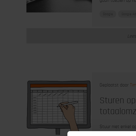
gaan toezien op n
Google
Google Ad
Lees
Geplaatst door
Ti
Sturen op
totaalomz
Stuur niet enkel o
uitgaven op de tot