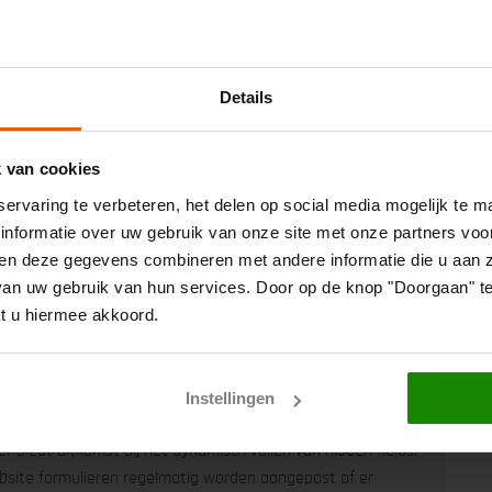
 Ads
Google Analytics
Social Advertising
Details
→
er over: Sturen op directe SEA omzet of totaalomzet?
k van cookies
ervaring te verbeteren, het delen op social media mogelijk te 
informatie over uw gebruik van onze site met onze partners voo
n deze gegevens combineren met andere informatie die u aan ze
n uw gebruik van hun services. Door op de knop "Doorgaan" te 
ls Buijn
op 30 juli 2019
t u hiermee akkoord.
lds vullen via Google Tag
Instellingen
 biedt uitkomst bij het dynamisch vullen van hidden fields.
site formulieren regelmatig worden aangepast of er