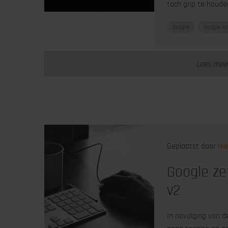
toch grip te houde
Google
Google Ad
Lees meer
Geplaatst door
Nie
Google ze
v2
In navolging van 