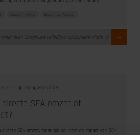
aleving van toestemmingsmodus (Consent Mode).
s
Google Analytics
Google Tag Manager
→
 meer over: Google zet volledig in op Consent Mode v2
m Beeren
op 13 augustus 2019
 directe SEA omzet of
et?
p directe SEA omzet, maar kijk ook naar de impact van SEA
aalomzet. Dit leidt vaak tot andere inzichten.