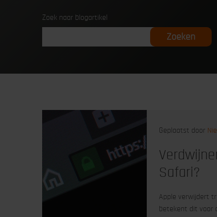
Zoek naar blogartikel
Geplaatst door
Nie
Verdwijne
Safari?
Apple verwijdert t
betekent dit voor