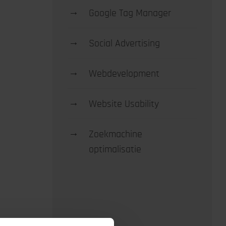
→
Google Tag Manager
→
Social Advertising
→
Webdevelopment
→
Website Usability
→
Zoekmachine
optimalisatie