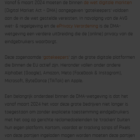
Vanaf 6 maart 2024 moeten de binnen
de wet digitale markten
(Digital Market Act – DMA) aangegeven ‘gatekeepers’ voldoen
aan de in de wet gestelde vereisten. In navolging van de AVG
wet- & regelgeving en de
ePrivacy Verordening
is de DMA-
wetgeving een verdere uitbreiding die de (online) privacy van de
eindgebruikers waarborgt.
Deze zogenaamde ‘
gatekeepers
’ zijn de grote digitale platformen
die binnen de EU actief zijn. Hieronder vallen onder andere
Alphabet (Google), Amazon, Meta (Facebook & Instagram),
Microsoft, ByteDance (TikTok) en Apple.
Een belangrijk onderdeel binnen de DMA-wetgeving is dat het
vanaf maart 2024 het voor deze grote bedrijven niet langer is
toegestaan om zonder expliciete toestemming eindgebruikers
met het oog op gerichte reclamedoeleinden te ‘tracken’ buiten
hun eigen platform. Kortom, voordat er tracking scrips of Pixels
van deze partijen ingeladen mogen worden moeten deze partijen