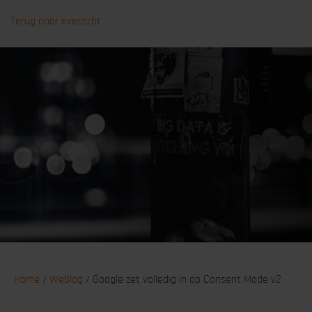
Terug naar overzicht
Home
/
Weblog
/
Google zet volledig in op Consent Mode v2