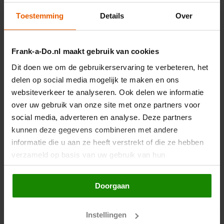
zet volledig in op
Toestemming
Details
Over
Consent Mode v2
Frank-a-Do.nl maakt gebruik van cookies
Dit doen we om de gebruikerservaring te verbeteren, het
delen op social media mogelijk te maken en ons
28/03/2024
1:04PM
Roy
websiteverkeer te analyseren. Ook delen we informatie
over uw gebruik van onze site met onze partners voor
Nice artikel! Consent Mode V2 is nog maar een vaag
social media, adverteren en analyse. Deze partners
gebeuren vind ik. Het is niet altijd even duidelijk wat
kunnen deze gegevens combineren met andere
de juiste weg is. Dat geldt niet voor de Google Tags.
informatie die u aan ze heeft verstrekt of die ze hebben
Dat werkt goed. Maar wel voor de tags van derde
verzameld op basis van uw gebruik van hun
partijen, zoals LinkedIN en Meta.
services. Door op de knop "Doorgaan" te klikken of
verder gebruik te maken van deze website gaat u
Ik heb daar wat vragen over en misschien kun je daar
Doorgaan
hiermee akkoord.
antwoord op geven?
Instellingen
In je artikel zeg je “Blokkeren van tags van derden