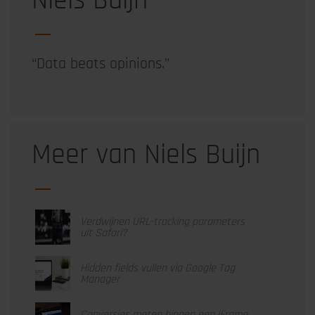
Niels Buijn
“Data beats opinions.”
Meer van Niels Buijn
Verdwijnen URL-tracking parameters
uit Safari?
Hidden fields vullen via Google Tag
Manager
Conversies meten binnen een iFrame