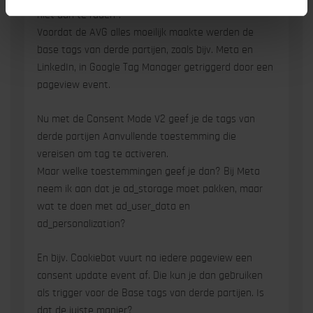
niet aan te raden”.
Voordat de AVG alles moeilijk maakte werden de
base tags van derde partijen, zoals bijv. Meta en
LinkedIn, in Google Tag Manager getriggerd door een
pageview event.
Nu met de Consent Mode V2 geef je de tags van
derde partijen Aanvullende toestemming die
vereisen om tag te activeren.
Maar welke toestemmingen geef je dan? Bij Meta
neem ik aan dat je ad_storage moet pakken, maar
wat te doen met ad_user_data en
ad_personalization?
En bijv. Cookiebot vuurt na iedere pageview een
consent update event af. Die kun je dan gebruiken
als trigger voor de Base tags van derde partijen. Is
dat de juiste manier?