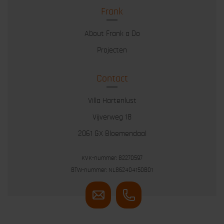
Frank
About Frank a Do
Projecten
Contact
Villa Hartenlust
Vijverweg 18
2061 GX Bloemendaal
KVK-nummer: 82270597
BTW-nummer: NL862404150B01