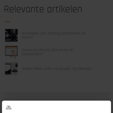
Relevante artikelen
Verdwijnen URL-tracking parameters uit
Safari?
Sturen op directe SEA omzet of
totaalomzet?
Hidden fields vullen via Google Tag Manager
2 Reacties op
Google