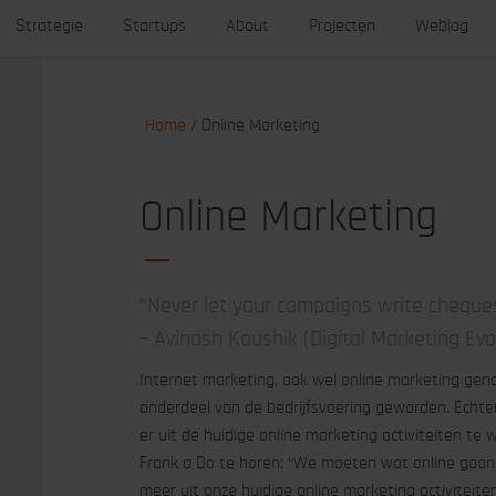
Strategie
Startups
About
Projecten
Weblog
Home
/
Online Marketing
Online Marketing
“Never let your campaigns write cheques
– Avinash Kaushik (Digital Marketing Eva
Internet marketing, ook wel online marketing genoe
onderdeel van de bedrijfsvoering geworden. Echter 
er uit de huidige online marketing activiteiten te
Frank a Do te horen: “We moeten wat online gaan
meer uit onze huidige online marketing activiteite