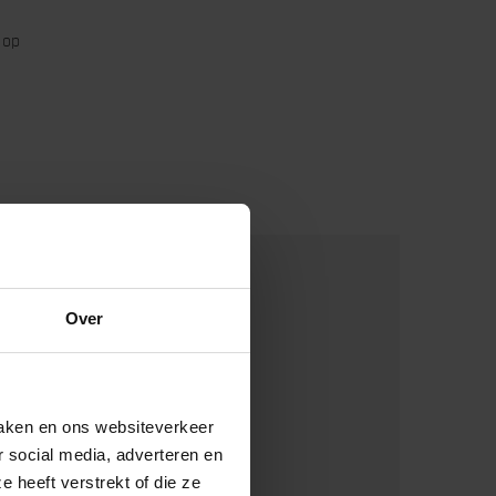
 op
en
Over
n goede driehoeksverhouding
maken en ons websiteverkeer
r social media, adverteren en
 heeft verstrekt of die ze
otaalomzet?