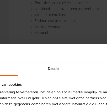
Betrokken; proactief en anticiperend
Klankbord; heeft overal een passend antwoord
Winnaarsmentaliteit
Enthousiast; gepassioneerd
Inlevingsvermogen
Vakkundig
Relevante artikel
Details
k van cookies
Dé E-commerce succesformule: ee
ervaring te verbeteren, het delen op social media mogelijk te 
informatie over uw gebruik van onze site met onze partners voo
n deze gegevens combineren met andere informatie die u aan ze
Sturen op directe SEA omzet of t