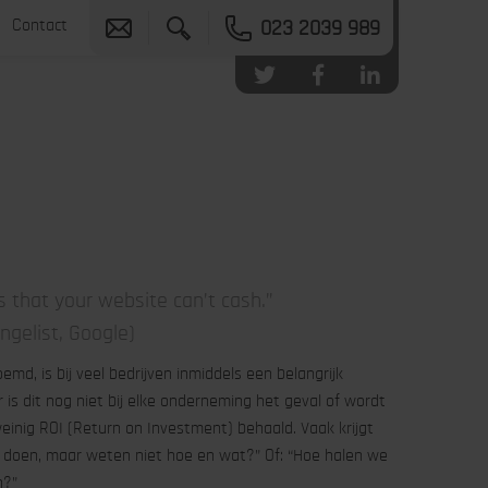
Contact
023 2039 989
 that your website can’t cash.”
ngelist, Google)
md, is bij veel bedrijven inmiddels een belangrijk
is dit nog niet bij elke onderneming het geval of wordt
 weinig ROI (Return on Investment) behaald. Vaak krijgt
 doen, maar weten niet hoe en wat?” Of: “Hoe halen we
n?”