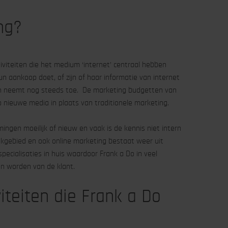
ng?
tiviteiten die het medium ‘internet’ centraal hebben
n aankoop doet, of zijn of haar informatie van internet
en neemt nog steeds toe. De marketing budgetten van
nieuwe media in plaats van traditionele marketing.
ingen moeilijk of nieuw en vaak is de kennis niet intern
vakgebied en ook online marketing bestaat weer uit
pecialisaties in huis waardoor Frank a Do in veel
n worden van de klant.
iteiten die Frank a Do