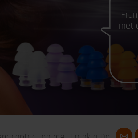
"Fran
met 
m contact op met Frank a Do