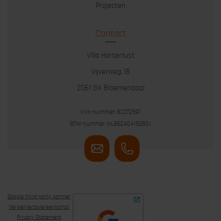
Projecten
Contact
Villa Hartenlust
Vijverweg 18
2061 GX Bloemendaal
KVK-nummer: 82270597
BTW-nummer: NL862404150B01
Google third-party partner
Verwerkersovereenkomst
Privacy Statement