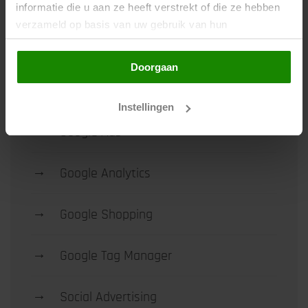
→
Algemeen
informatie die u aan ze heeft verstrekt of die ze hebben
verzameld op basis van uw gebruik van hun
services. Door op de knop "Doorgaan" te klikken of
→
Conversie optimalisatie
verder gebruik te maken van deze website gaat u
Doorgaan
hiermee akkoord.
→
Google
Instellingen
→
Google Ads
→
Google Analytics
→
Google Shopping
→
Google Tag Manager
→
Social Advertising