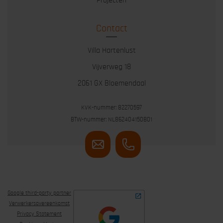
Projecten
Contact
Villa Hartenlust
Vijverweg 18
2061 GX Bloemendaal
KVK-nummer: 82270597
BTW-nummer: NL862404150B01
Google third-party partner
Verwerkersovereenkomst
Privacy Statement