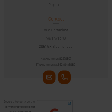
Projecten
Contact
Villa Hartenlust
Vijverweg 18
2061 GX Bloemendaal
KVK-nummer: 82270597
BTW-nummer: NL862404150B01
Google third-party partner
Verwerkersovereenkomst