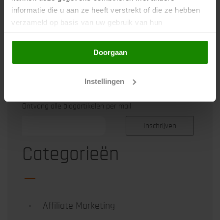
informatie die u aan ze heeft verstrekt of die ze hebben
verzameld op basis van uw gebruik van hun
services. Door op de knop "Doorgaan" te klikken of
Schrijf je in
verder gebruik te maken van deze website gaat u
Doorgaan
hiermee akkoord.
Instellingen
Ontvang alle blogartikelen per mail
Categorieën
→
Affiliate Marketing