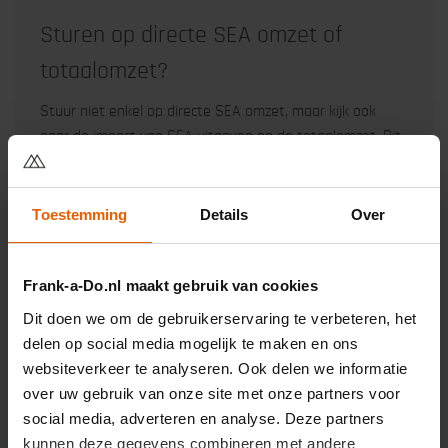
Sturen op directe SEA omzet of
totaalomzet?
Stuur niet enkel op directe SEA omzet, maar kijk ook
naar de impact van SEA uitgaven op de totaalomzet. Dit
leidt vaak tot andere inzichten.
Algemeen
Google Ads
Google Analytics
Toestemming
Details
Over
Social Advertising
Frank-a-Do.nl maakt gebruik van cookies
Lees meer over: Sturen op directe SEA omzet of
→
totaalomzet?
Dit doen we om de gebruikerservaring te verbeteren, het
delen op social media mogelijk te maken en ons
websiteverkeer te analyseren. Ook delen we informatie
over uw gebruik van onze site met onze partners voor
social media, adverteren en analyse. Deze partners
kunnen deze gegevens combineren met andere