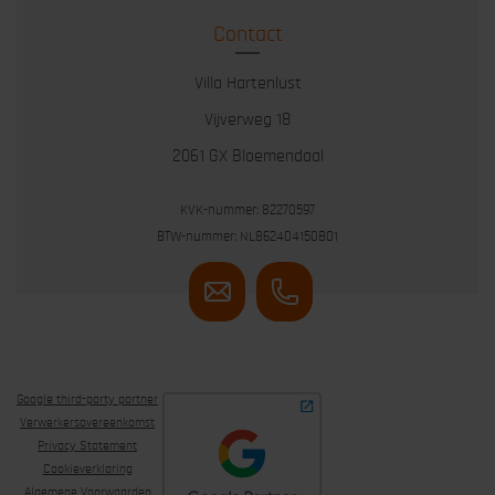
Contact
Villa Hartenlust
Vijverweg 18
2061 GX Bloemendaal
KVK-nummer: 82270597
BTW-nummer: NL862404150B01
Google third-party partner
Verwerkersovereenkomst
Privacy Statement
Cookieverklaring
Algemene Voorwaarden