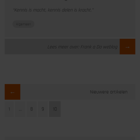
“Kennis is macht, kennis delen is kracht.”
Algemeen
→
Lees meer over: Frank a Do weblog
←
Nieuwere artikelen
1
…
8
9
10