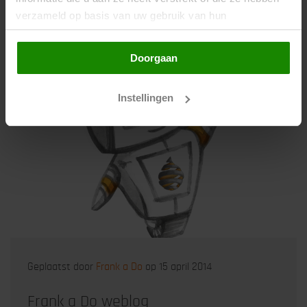
verzameld op basis van uw gebruik van hun
services. Door op de knop "Doorgaan" te klikken of
verder gebruik te maken van deze website gaat u
Doorgaan
hiermee akkoord.
Instellingen
Geplaatst door
Frank a Do
op 15 april 2014
Frank a Do weblog