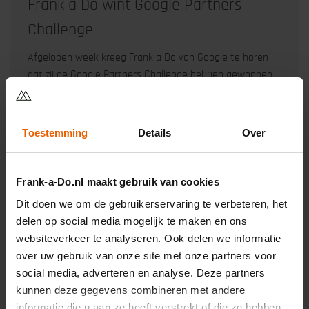
Frank a Do wint Google Partners
Challenge
Afgelopen week kreeg Frank a Do van Google te horen
dat zij de Google Partners Challenge hebben gewonnen
op basis van de advertentieprestaties van laatste 90
dagen.
Toestemming
Details
Over
Google
Frank-a-Do.nl maakt gebruik van cookies
Lees meer over: Frank a Do wint Google Partners
→
Challenge
Dit doen we om de gebruikerservaring te verbeteren, het
delen op social media mogelijk te maken en ons
websiteverkeer te analyseren. Ook delen we informatie
over uw gebruik van onze site met onze partners voor
social media, adverteren en analyse. Deze partners
kunnen deze gegevens combineren met andere
informatie die u aan ze heeft verstrekt of die ze hebben