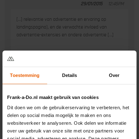
29/01/2015
12:45PM
[…] relevantie van advertentie en ervaring op
landingspagina), en de verwachte invloed van
advertentie-extensies en andere advertentie […]
Toestemming
Details
Over
Geef een reactie
Frank-a-Do.nl maakt gebruik van cookies
Je e-mailadres wordt niet gepubliceerd.
Vereiste velden
Dit doen we om de gebruikerservaring te verbeteren, het
zijn gemarkeerd met
*
delen op social media mogelijk te maken en ons
websiteverkeer te analyseren. Ook delen we informatie
Naam
*
Reactie
*
over uw gebruik van onze site met onze partners voor
social media, adverteren en analyse. Deze partners