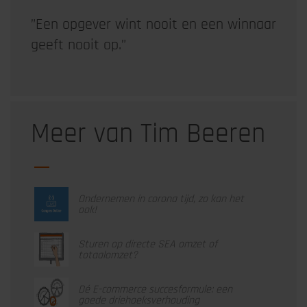
”Een opgever wint nooit en een winnaar
geeft nooit op.”
Meer van Tim Beeren
Ondernemen in corona tijd, zo kan het
ook!
Sturen op directe SEA omzet of
totaalomzet?
Dé E-commerce succesformule: een
goede driehoeksverhouding