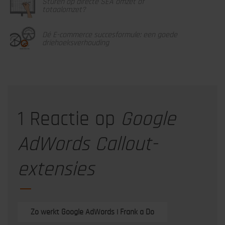
Sturen op directe SEA omzet of
totaalomzet?
Dé E-commerce succesformule: een goede
driehoeksverhouding
1 Reactie op
Google
AdWords Callout-
extensies
Zo werkt Google AdWords | Frank a Do