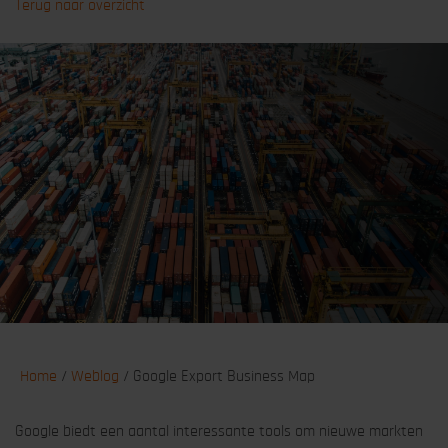
Terug naar overzicht
Home
/
Weblog
/
Google Export Business Map
Google biedt een aantal interessante tools om nieuwe markten