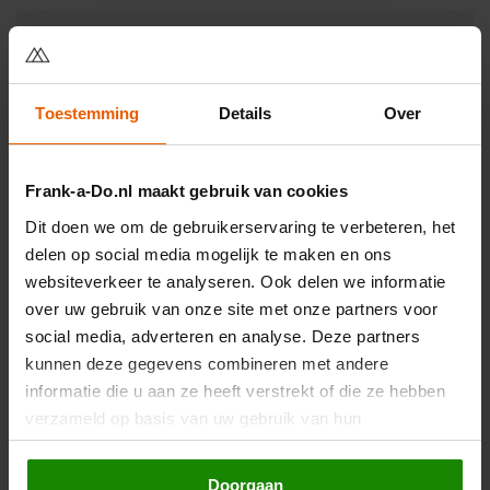
Toestemming
Tim Beeren
Details
Over
Frank-a-Do.nl maakt gebruik van cookies
”Een opgever wint nooit en een winnaar
Dit doen we om de gebruikerservaring te verbeteren, het
delen op social media mogelijk te maken en ons
geeft nooit op.”
websiteverkeer te analyseren. Ook delen we informatie
over uw gebruik van onze site met onze partners voor
social media, adverteren en analyse. Deze partners
kunnen deze gegevens combineren met andere
Meer van Tim Beeren
informatie die u aan ze heeft verstrekt of die ze hebben
verzameld op basis van uw gebruik van hun
services. Door op de knop "Doorgaan" te klikken of
verder gebruik te maken van deze website gaat u
Doorgaan