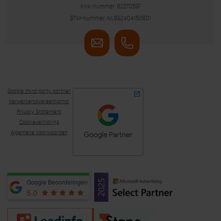
KVK-nummer: 82270597
BTW-nummer: NL862404150B01
Google third-party partner
Verwerkersovereenkomst
Privacy Statement
Cookieverklaring
Algemene Voorwaarden
Google Beoordelingen
5.0