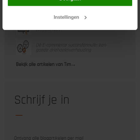
hiermee akkoord.
Ondernemen in corona tijd, zo kan het
ook!
Instellingen
Sturen op directe SEA omzet of
totaalomzet?
Dé E-commerce succesformule: een
goede driehoeksverhouding
Bekijk alle artikelen van Tim
→
Schrijf je in
Ontvang alle blogartikelen per mail