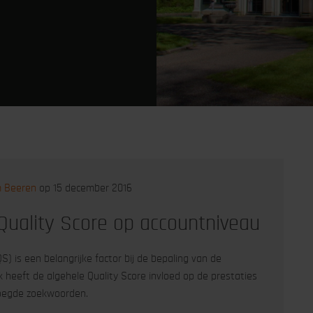
m Beeren
op 15 december 2016
uality Score op accountniveau
S) is een belangrijke factor bij de bepaling van de
k heeft de algehele Quality Score invloed op de prestaties
oegde zoekwoorden.