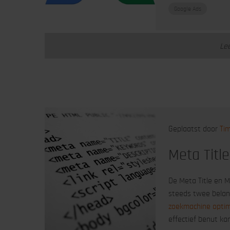
Google Ads
Le
Geplaatst door
Ti
Meta Titl
De Meta Title en M
steeds twee belan
zoekmachine optim
effectief benut ka