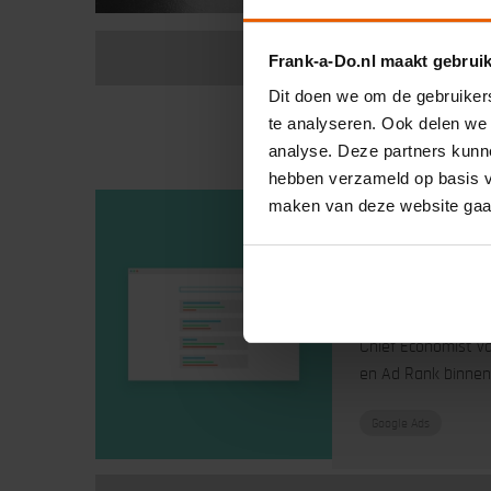
Frank-a-Do.nl maakt gebrui
Dit doen we om de gebruikers
te analyseren. Ook delen we 
analyse. Deze partners kunne
hebben verzameld op basis va
maken van deze website gaa
Geplaatst door
Ti
Zo werkt
Chief Economist va
en Ad Rank binne
Google Ads