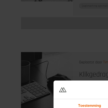
Zoekmachine optimali
Geplaatst door
Ti
Klikgedra
Significante posit
algemeen voor mee
Google
Zoekmachi
Toestemming