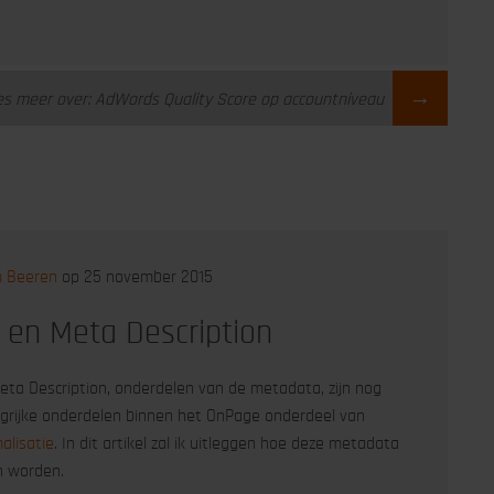
→
es meer over: AdWords Quality Score op accountniveau
m Beeren
op 25 november 2015
e en Meta Description
eta Description, onderdelen van de metadata, zijn nog
grijke onderdelen binnen het OnPage onderdeel van
alisatie
. In dit artikel zal ik uitleggen hoe deze metadata
n worden.