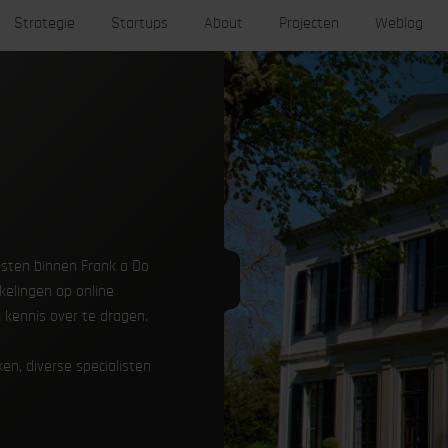
Strategie
Startups
About
Projecten
Weblog
listen binnen Frank a Do
kelingen op online
kennis over te dragen.
en, diverse specialisten