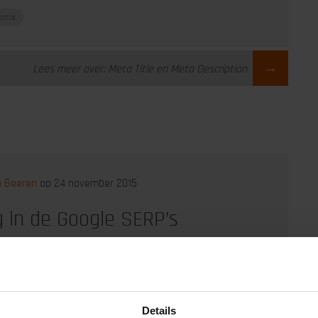
satie
→
Lees meer over: Meta Title en Meta Description
m Beeren
op 24 november 2015
g in de Google SERP’s
iestijgingen binnen de zoekresultaten zorgen over het
r organisch zoekverkeer. Maar… hoeveel meer verkeer?
ne optimalisatie
Details