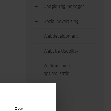
→
Google Tag Manager
→
Social Advertising
→
Webdevelopment
→
Website Usability
→
Zoekmachine
optimalisatie
Over