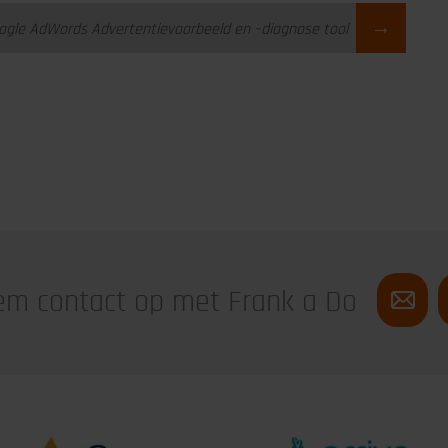
→
ogle AdWords Advertentievoorbeeld en –diagnose tool
m contact op met Frank a Do