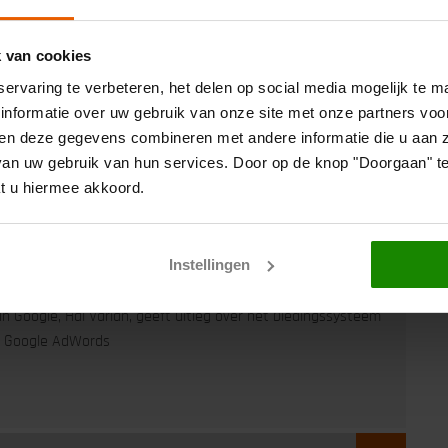
→
Lees meer over: Klikgedrag in de Google SERP’s
k van cookies
ervaring te verbeteren, het delen op social media mogelijk te 
informatie over uw gebruik van onze site met onze partners voo
n deze gegevens combineren met andere informatie die u aan ze
n uw gebruik van hun services. Door op de knop "Doorgaan" te 
t u hiermee akkoord.
m Beeren
op 29 januari 2015
 Google AdWords
Instellingen
n Google, Hal Varian, geeft uitleg over het biedingssysteem
n Google AdWords