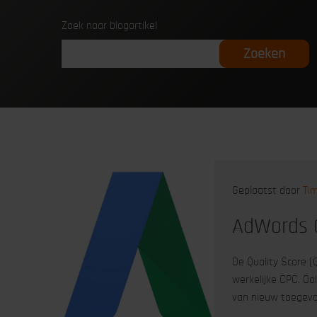
Zoek naar blogartikel
Geplaatst door
Ti
AdWords Q
De Quality Score (Q
werkelijke CPC. Oo
van nieuw toegev