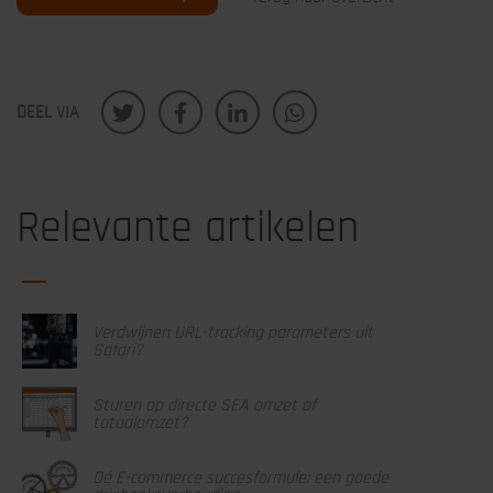
DEEL VIA
Relevante artikelen
Verdwijnen URL-tracking parameters uit
Safari?
Sturen op directe SEA omzet of
totaalomzet?
Dé E-commerce succesformule: een goede