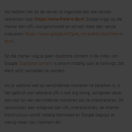
Wij hebben het op de server zo ingesteld dat alle versies
redirecten naar
https://www.frank-a-do.nl
. Google krijgt op die
manier één URL voorgeschoteld en zal ook maar één versie
indexeren:
https://www.google.nl/?gws_rd=ssl#q=site:frank-a-
do.nl
.
Op die manier krijg je geen duplicate content in de index van
Google.
Duplicate content
is enorm nadelig voor je rankings, dat
dient echt vermeden te worden.
Als je website wel op verschillende manieren te bereiken is, is
het gebruik van relatieve URL’s ook erg lastig, aangezien deze
dan ook op vier verschillende manieren zijn te interpreteren. Dit
veroorzaakt een wildgroei aan URL interpretaties, de interne
linkstructuur wordt nadelig beïnvloed en Google begrijpt er
weinig meer van. Voorkom dit!