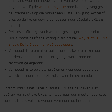
omgeving waar een nieuwe versie van de website wordt
opgebouwd. Bij de
website migratie
naar live omgeving geven
de interne links op die manier een juiste verwijzing. Achteraf
alles op de live omgeving aanpassen naar absolute URL’s is
mogelijk.
Relatieve URL’s zijn vaak wat foutgevoeliger dan absolute
URL’s. Yoast geeft toelichting in zijn artikel:
Why relative URLs
should be forbidden for web developers
.
Verhoogd risico om bij scraping content kwijt te raken aan
derden zonder dat er een link gelegd wordt naar de
rechtmatige eigenaar.
Verhoogd risico op crawl problemen waardoor Google de
website minder uitgebreid zal crawlen in het vervolg.
Kortom, vaak is het beter absolute URL’s te gebruiken. Het
gebruik van relatieve URL’s kan wel, maar dan moeten duplicate
content issues volledig worden vermeden op het domein.