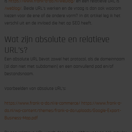
is
https://www.frank-a-do.nl/weblog/
en een relatieve URL is
/weblog/
. Beide URL’s werken en de vraag is dan ook waarom
kiezen voor de ene of de andere vorm? In dit artikel leg ik het
verschil uit en de invloed die het op SEO heeft.
Wat zijn absolute en relatieve
URL’s?
Een absolute URL bevat zowel het protocol, als de domeinnaam
(al dan niet met subdomein) en een aanvullend pad en/of
bestandsnaam.
Voorbeelden van absolute URL’s:
https://www.frank-a-do.nl/e-commerce/
https://www.frank-a-
do.nl/wp-content/themes/frank-a-do/uploads/Google-Export-
Business-Map.pdf