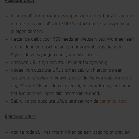
Absolute URL’s:
Als de website content
gescraped
wordt door bots blijven de
interne links met absolute URL’s intact en dus verwijzen naar
je eigen domein.
Hetzelfde geldt voor RSS feeds en webservices. Wanneer een
artikel door jou geschreven op andere websites belandt,
blijven de verwijzingen naar jouw site intact.
Absolute URL’s zijn een stuk minder foutgevoelig.
Nadeel van absolute URL’s is het gebruik hiervan op een
‘staging of preview’ omgeving waar de nieuwe website wordt
opgebouwd. Als het domein vervolgens wordt omgezet naar
het live domein, lopen alle interne links dood.
Gebruik altijd absolute URL’s bij inzet van de
canonical tag
!
Relatieve URL’s:
Aan te raden bij het intern linken op een ‘staging of preview’