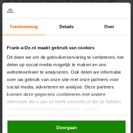
dat het begrijpen en indexeren van dynamische URL’s geen
problemen meer vormt.
Mooi artikel hierover vind ik:
Dynamische URLs of Statische URLs
Toestemming
Details
Over
– Wat Zeggen de Experts
.
Frank-a-Do.nl maakt gebruik van cookies
Advies gewenst of vragen over dit
Dit doen we om de gebruikerservaring te verbeteren, het
onderwerp?
delen op social media mogelijk te maken en ons
websiteverkeer te analyseren. Ook delen we informatie
Neem contact op
over uw gebruik van onze site met onze partners voor
Terug naar overzicht
social media, adverteren en analyse. Deze partners
kunnen deze gegevens combineren met andere
informatie die u aan ze heeft verstrekt of die ze hebben
verzameld op basis van uw gebruik van hun
DEEL VIA
services. Door op de knop "Doorgaan" te klikken of
verder gebruik te maken van deze website gaat u
Doorgaan
hiermee akkoord.