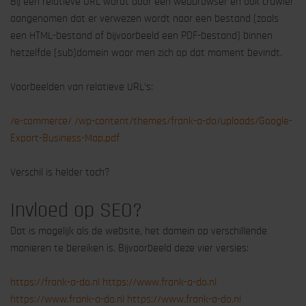
Bij een relatieve URL wordt door een webbrowser en ook crawler
aangenomen dat er verwezen wordt naar een bestand (zoals
een HTML-bestand of bijvoorbeeld een PDF-bestand) binnen
hetzelfde (sub)domein waar men zich op dat moment bevindt.
Voorbeelden van relatieve URL’s:
/e-commerce/
/wp-content/themes/frank-a-do/uploads/Google-
Export-Business-Map.pdf
Verschil is helder toch?
Invloed op SEO?
Dat is mogelijk als de website, het domein op verschillende
manieren te bereiken is. Bijvoorbeeld deze vier versies:
https://frank-a-do.nl
https://www.frank-a-do.nl
https://www.frank-a-do.nl
https://www.frank-a-do.nl